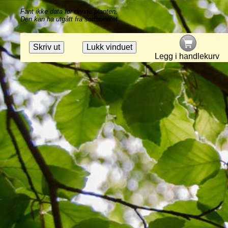
Fant ikke data for denne planten.
Den kan ha utgått fra sortimentet.
Legg i handlekurv