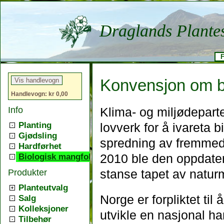
Draglands Plante
F
Konvensjon om b
Handlevogn: kr 0,00
Info
Klima- og miljødepart
Planting
lovverk for å ivareta 
Gjødsling
spredning av fremmede 
Hardførhet
Biologisk mangfold
2010 ble den oppdater
Produkter
stanse tapet av natur
Planteutvalg
Norge er forpliktet ti
Salg
Kolleksjoner
utvikle en nasjonal ha
Tilbehør