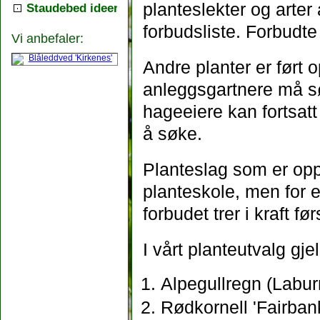
planteslekter og arter
Staudebed ideer
forbudsliste. Forbudte
Vi anbefaler:
Andre planter er ført 
anleggsgartnere må sø
hageeiere kan fortsatt
å søke.
Planteslag som er oppfø
planteskole, men for en
forbudet trer i kraft fø
I vårt planteutvalg gje
Alpegullregn (Labu
Rødkornell 'Fairban