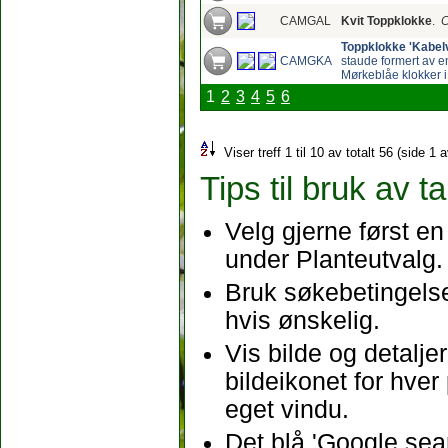
CAMGAL
Kvit Toppklokke
.
C
Toppklokke 'Kabel
CAMGKA
staude formert av 
Mørkeblåe klokker i
1
2
3
4
5
6
Viser treff 1 til 10 av totalt 56 (side 1 
Tips til bruk av t
Velg gjerne først e
under Planteutvalg.
Bruk søkebetingelse
hvis ønskelig.
Vis bilde og detalj
bildeikonet for hver 
eget vindu.
Det blå 'Google sea