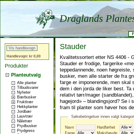
Draglands Plante
F
Stauder
Kvalitetssortert etter NS 4406 - 
Handlevogn: kr 0,00
Stauder er frodige, fargerike «m
Produkter
teppedannende, noen høgreiste, 
Planteutvalg
busker, men alle starter de fra g
farge er imponerende, men skal s
Alle planter
Tilbudsvarer
dem i den jorda de liker best. Ta
Nyheter
relativt tørr/mager (sandblandet),
Bærbusker
hagejord» – blandingsjord? Se i 
Frukttrær
fram til planter som høver hos de
Hekkplanter
Jordbær
Lauvtrær
Søkebetingelser innen valgt kategor
Nåletrær
Prydbusker
Navn
Hardførhet
Prydgress
Farge
Makshøyde