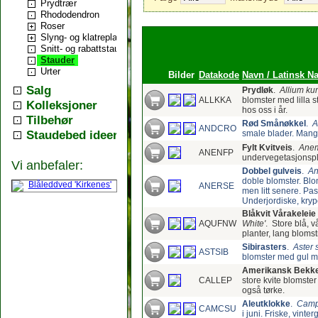
Prydtrær
Rhododendron
Roser
Slyng- og klatreplanter
Snitt- og rabattstauder
Stauder
Urter
Bilder
Datakode
Navn / Latinsk Na
Salg
Prydløk
.
Allium ku
ALLKKA
blomster med lilla st
Kolleksjoner
hos oss i år.
Tilbehør
Rød Smånøkkel
.
A
ANDCRO
Staudebed ideer
smale blader. Mange
Fylt Kvitveis
.
Anem
ANENFP
undervegetasjonspla
Vi anbefaler:
Dobbel gulveis
.
An
doble blomster. Blo
ANERSE
men litt senere. Pa
Underjordiske, kryp
Blåkvit Vårakeleie
AQUFNW
White'
.
Store blå, v
planter, lang blomst
Sibirasters
.
Aster 
ASTSIB
blomster med gul mid
Amerikansk Bekk
CALLEP
store kvite blomster 
også tørke.
Aleutklokke
.
Camp
CAMCSU
i juni. Friske, vint